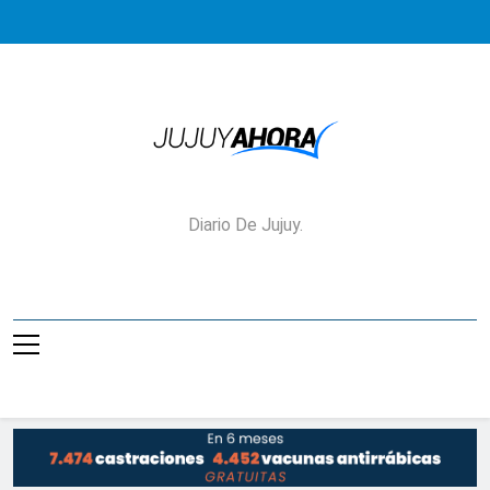
Saltar
al
contenido
Jujuy Ahora!
Diario De Jujuy.