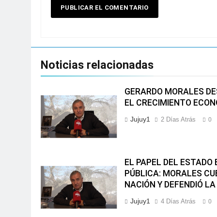
Noticias relacionadas
GERARDO MORALES DES
EL CRECIMIENTO ECON
Jujuy1
2 Días Atrás
0
EL PAPEL DEL ESTADO
PÚBLICA: MORALES CUE
NACIÓN Y DEFENDIÓ LA
Jujuy1
4 Días Atrás
0