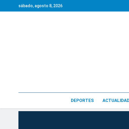
Saltar
sábado, agosto 8, 2026
al
contenido
DEPORTES
ACTUALIDA