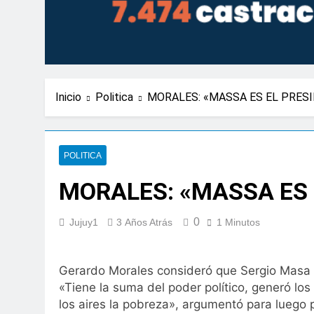
Inicio
Politica
MORALES: «MASSA ES EL PRESI
POLITICA
MORALES: «MASSA ES 
0
Jujuy1
3 Años Atrás
1 Minutos
Gerardo Morales consideró que Sergio Masa «
«Tiene la suma del poder político, generó los
los aires la pobreza», argumentó para luego 