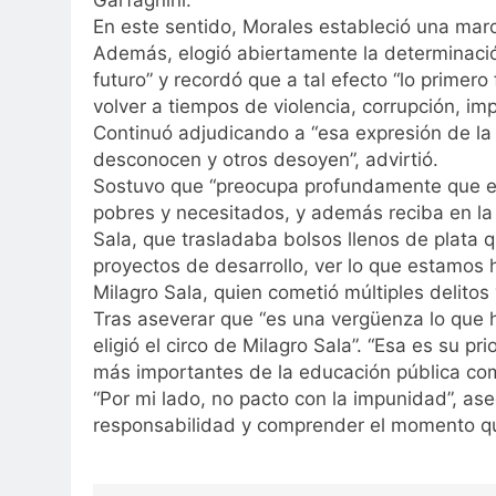
Garfagnini.
En este sentido, Morales estableció una marc
Además, elogió abiertamente la determinació
futuro” y recordó que a tal efecto “lo primer
volver a tiempos de violencia, corrupción, im
Continuó adjudicando a “esa expresión de la 
desconocen y otros desoyen”, advirtió.
Sostuvo que “preocupa profundamente que el p
pobres y necesitados, y además reciba en l
Sala, que trasladaba bolsos llenos de plata 
proyectos de desarrollo, ver lo que estamos ha
Milagro Sala, quien cometió múltiples delito
Tras aseverar que “es una vergüenza lo que h
eligió el circo de Milagro Sala”. “Esa es su p
más importantes de la educación pública com
“Por mi lado, no pacto con la impunidad”, as
responsabilidad y comprender el momento qu