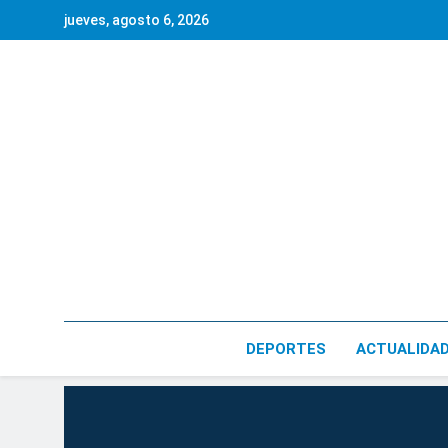
Saltar
jueves, agosto 6, 2026
al
contenido
DEPORTES
ACTUALIDA