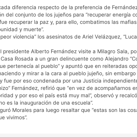
ada diferencia respecto de la preferencia de Fernández
n del conjunto de los jujeños para “recuperar energía c
o fue recuperar la paz y, para ello, combatimos las mafi
punidad y muerte”.
peor violencia” los asesinatos de Ariel Velázquez, “Luca
residente Alberto Fernández visite a Milagro Sala, polí
a Casa Rosada a un gran delincuente como Alejandro “C
que pertenecía al pueblo” y apuntó que en reiteradas opo
ciendo y mirar a la cara al pueblo jujeño, sin embargo n
s y fue por eso condenada por una Justicia independiente
izo” Fernández, refirió que “en vez de acompañarnos en
rioridad y por eso el país está muy mal”, observó y recalc
o es la inauguración de una escuela”.
eguró Morales para luego resaltar que “estas son las co
e vivimos”.