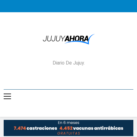
Saltar
al
contenido
Jujuy Ahora!
Diario De Jujuy.