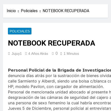
Inicio
Policiales
NOTEBOOK RECUPERADA
POLICIALES
NOTEBOOK RECUPERADA
0
Jujuy1
4 Años Atrás
1 Minutos
𝗣𝗲𝗿𝘀𝗼𝗻𝗮𝗹 𝗣𝗼𝗹𝗶𝗰𝗶𝗮𝗹 𝗱𝗲 𝗹𝗮 𝗕𝗿𝗶𝗴𝗮𝗱𝗮 𝗱𝗲 𝗜𝗻𝘃𝗲𝘀𝘁𝗶
denuncia días atrás por la sustracción de bienes olvid
calle Sarmiento y Alberdi, siendo una bolsa c/blanca c
HP, modelo Pavilon, con cargador de alimentación.
Personal de mencionada unidad abocado al presente h
desgravación de las cámaras de seguridad del cajero au
una persona de sexo femenino la cual habría encontra
Jueves 5 de Diciembre, personal policial al entrevistar