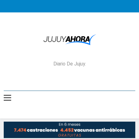
Saltar
al
contenido
Jujuy Ahora!
Diario De Jujuy.