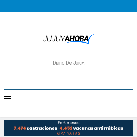
Saltar
al
contenido
Jujuy Ahora!
Diario De Jujuy.