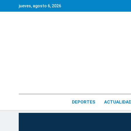
Saltar
jueves, agosto 6, 2026
al
contenido
DEPORTES
ACTUALIDA