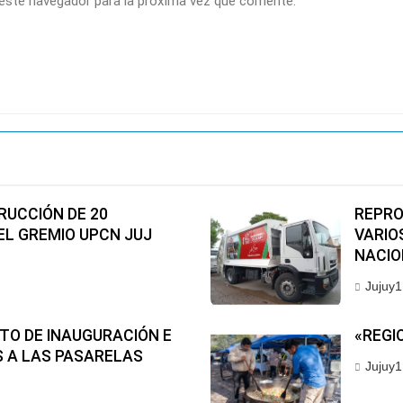
 este navegador para la próxima vez que comente.
TRUCCIÓN DE 20
REPRO
L GREMIO UPCN JUJ
VARIO
NACIO
Jujuy1
CTO DE INAUGURACIÓN E
«REGI
S A LAS PASARELAS
Jujuy1