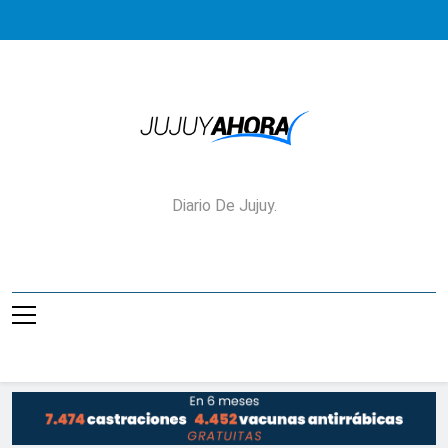
Saltar
al
contenido
Jujuy Ahora!
Diario De Jujuy.