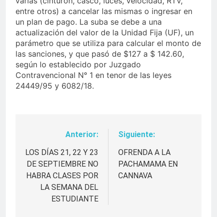
varias (cinturón, casco, luces, velocidad, RTV,
entre otros) a cancelar las mismas o ingresar en
un plan de pago. La suba se debe a una
actualización del valor de la Unidad Fija (UF), un
parámetro que se utiliza para calcular el monto de
las sanciones, y que pasó de $127 a $ 142.60,
según lo establecido por Juzgado
Contravencional N° 1 en tenor de las leyes
24449/95 y 6082/18.
Anterior:
Siguiente:
Navegación
de
LOS DÍAS 21, 22 Y 23
OFRENDA A LA
DE SEPTIEMBRE NO
PACHAMAMA EN
entradas
HABRA CLASES POR
CANNAVA
LA SEMANA DEL
ESTUDIANTE