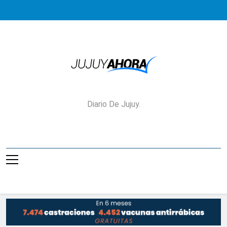
Saltar
al
contenido
Jujuy Ahora!
Diario De Jujuy.