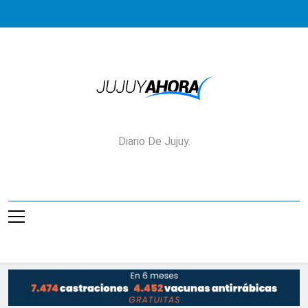
Saltar
al
contenido
Jujuy Ahora!
Diario De Jujuy.