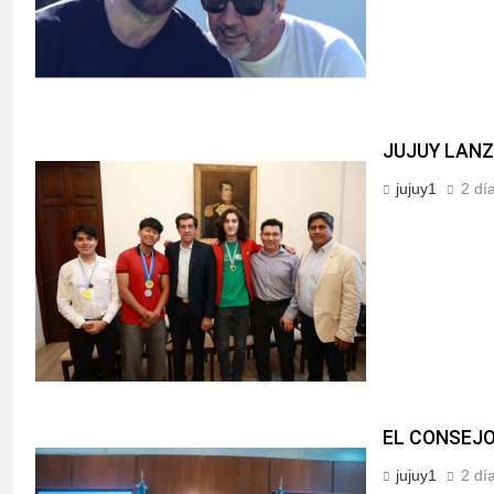
JUJUY LANZ
jujuy1
2 dí
EL CONSEJO
jujuy1
2 dí