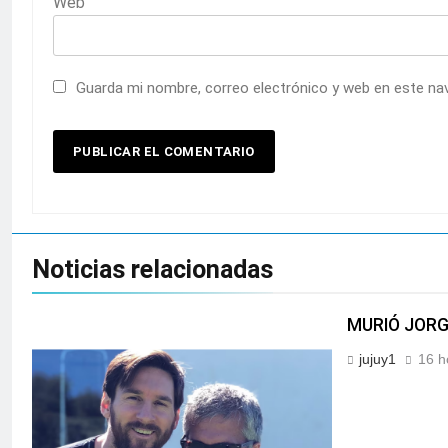
Web
Guarda mi nombre, correo electrónico y web en este na
Noticias relacionadas
MURIÓ JORGE
jujuy1
16 h