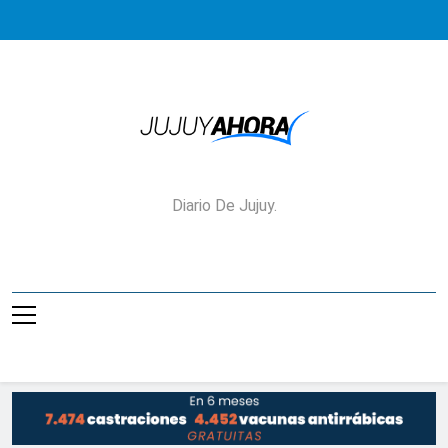
Saltar
al
contenido
Jujuy Ahora!
Diario De Jujuy.