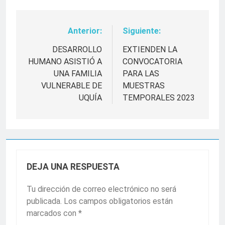
Anterior:
Siguiente:
Navegación
de
DESARROLLO
EXTIENDEN LA
HUMANO ASISTIÓ A
CONVOCATORIA
entradas
UNA FAMILIA
PARA LAS
VULNERABLE DE
MUESTRAS
UQUÍA
TEMPORALES 2023
DEJA UNA RESPUESTA
Tu dirección de correo electrónico no será
publicada.
Los campos obligatorios están
marcados con
*