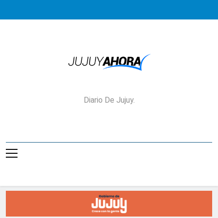
Saltar
al
contenido
Jujuy Ahora!
Diario De Jujuy.