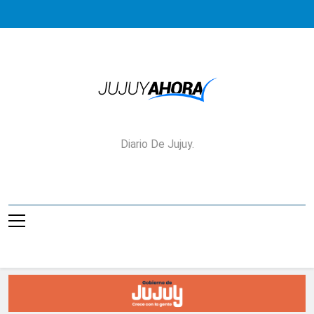
Saltar
al
contenido
Jujuy Ahora!
Diario De Jujuy.