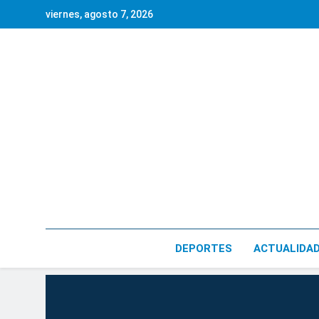
Saltar
viernes, agosto 7, 2026
al
contenido
DEPORTES
ACTUALIDA