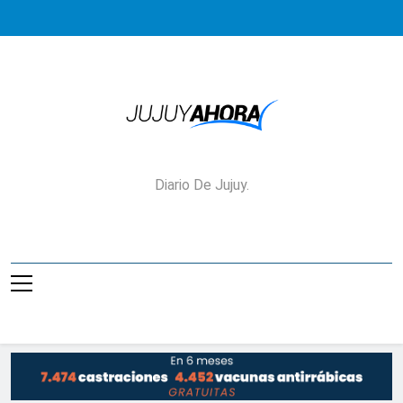
Saltar
al
contenido
Jujuy Ahora!
Diario De Jujuy.