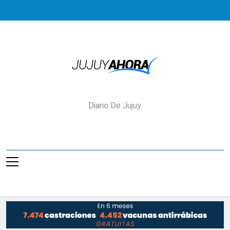
Saltar
al
contenido
Jujuy Ahora!
Diario De Jujuy.