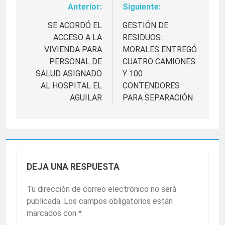
Anterior:
Siguiente:
Navegación
de
SE ACORDÓ EL
GESTIÓN DE
ACCESO A LA
RESIDUOS:
entradas
VIVIENDA PARA
MORALES ENTREGÓ
PERSONAL DE
CUATRO CAMIONES
SALUD ASIGNADO
Y 100
AL HOSPITAL EL
CONTENDORES
AGUILAR
PARA SEPARACIÓN
DEJA UNA RESPUESTA
Tu dirección de correo electrónico no será
publicada.
Los campos obligatorios están
marcados con
*