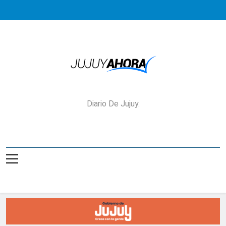
Saltar
al
contenido
Jujuy Ahora!
Diario De Jujuy.