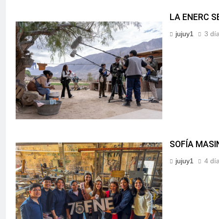
LA ENERC S
jujuy1
3 dí
SOFÍA MASI
jujuy1
4 dí