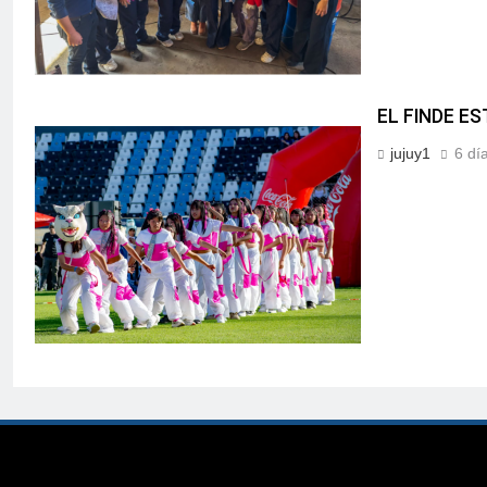
EL FINDE E
jujuy1
6 dí