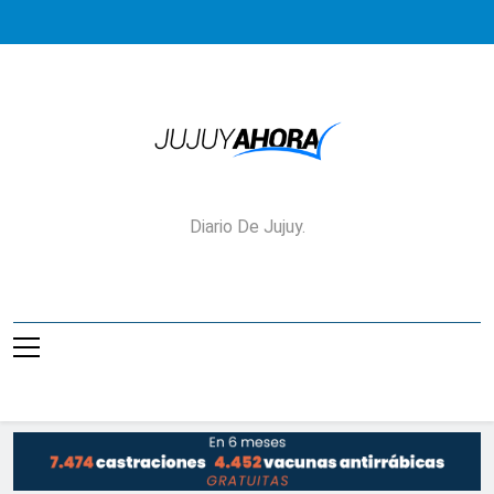
Saltar
al
contenido
Jujuy Ahora!
Diario De Jujuy.