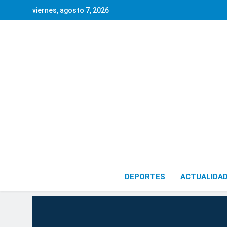
Saltar
viernes, agosto 7, 2026
al
contenido
DEPORTES
ACTUALIDA