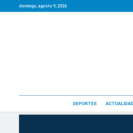
Saltar
domingo, agosto 9, 2026
al
contenido
DEPORTES
ACTUALIDA