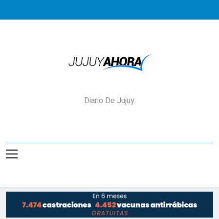
Saltar
al
contenido
Jujuy Ahora!
Diario De Jujuy.