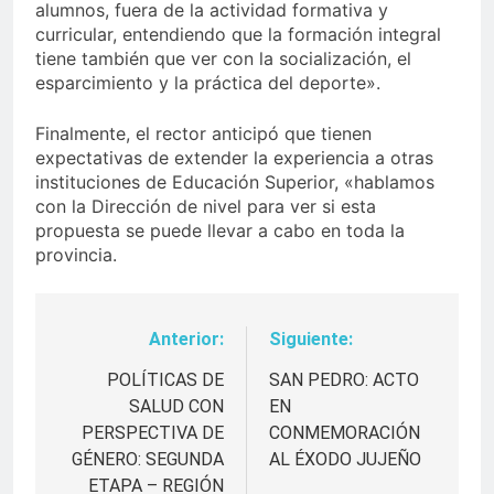
alumnos, fuera de la actividad formativa y
curricular, entendiendo que la formación integral
tiene también que ver con la socialización, el
esparcimiento y la práctica del deporte».
Finalmente, el rector anticipó que tienen
expectativas de extender la experiencia a otras
instituciones de Educación Superior, «hablamos
con la Dirección de nivel para ver si esta
propuesta se puede llevar a cabo en toda la
provincia.
Anterior:
Siguiente:
Navegación
de
POLÍTICAS DE
SAN PEDRO: ACTO
SALUD CON
EN
entradas
PERSPECTIVA DE
CONMEMORACIÓN
GÉNERO: SEGUNDA
AL ÉXODO JUJEÑO
ETAPA – REGIÓN