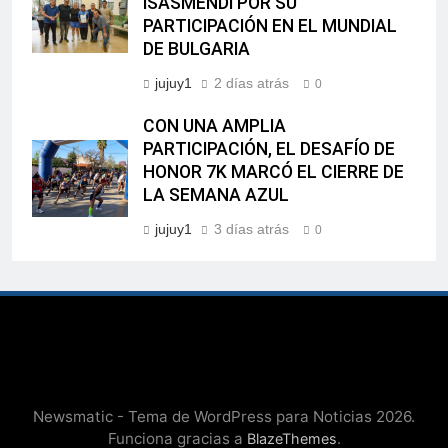
ISASMENDI POR SU
PARTICIPACIÓN EN EL MUNDIAL
DE BULGARIA
jujuy1
2 días atrás
0
CON UNA AMPLIA
PARTICIPACIÓN, EL DESAFÍO DE
HONOR 7K MARCÓ EL CIERRE DE
LA SEMANA AZUL
jujuy1
3 días atrás
0
Newsmatic - Tema de WordPress para Noticias 2026.
Funciona gracias a
.
BlazeThemes