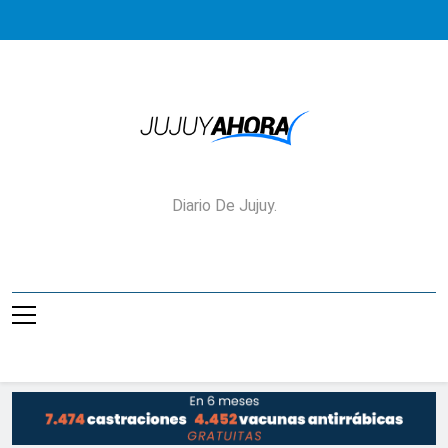
Saltar
al
contenido
Jujuy Ahora!
Diario De Jujuy.