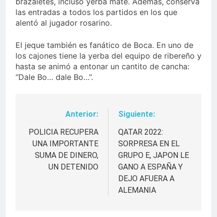
brazaletes, incluso yerba mate. Además, conserva
las entradas a todos los partidos en los que
alentó al jugador rosarino.
El jeque también es fanático de Boca. En uno de
los cajones tiene la yerba del equipo de ribereño y
hasta se animó a entonar un cantito de cancha:
“Dale Bo… dale Bo…”.
Anterior:
Siguiente:
Navegación
de
POLICIA RECUPERA
QATAR 2022:
UNA IMPORTANTE
SORPRESA EN EL
entradas
SUMA DE DINERO,
GRUPO E, JAPON LE
UN DETENIDO
GANO A ESPAÑA Y
DEJO AFUERA A
ALEMANIA