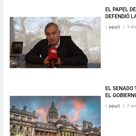
EL PAPEL D
DEFENDIÓ L
jujuy1
3 dí
EL SENADO 
EL GOBIERN
jujuy1
2 se