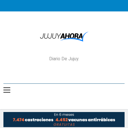
Saltar
al
contenido
Jujuy Ahora!
Diario De Jujuy.