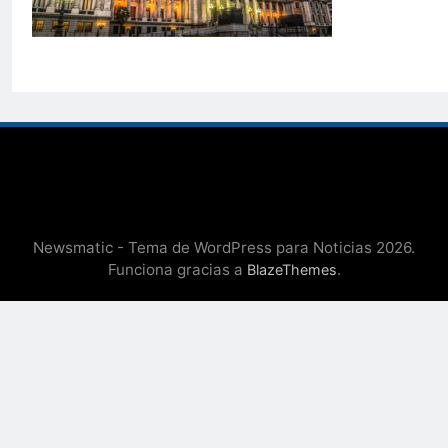
Newsmatic - Tema de WordPress para Noticias 2026.
Funciona gracias a
.
BlazeThemes