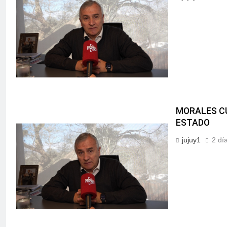
MORALES CU
ESTADO
jujuy1
2 dí