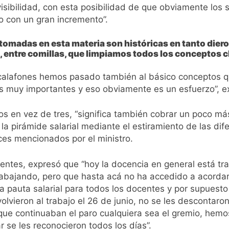
isibilidad, con esta posibilidad de que obviamente los
o con un gran incremento”.
 tomadas en esta materia son históricas en tanto dier
a, entre comillas, que limpiamos todos los conceptos c
alafones hemos pasado también al básico conceptos q
s muy importantes y eso obviamente es un esfuerzo”, e
mos en vez de tres, “significa también cobrar un poco m
 la pirámide salarial mediante el estiramiento de las dif
nces mencionados por el ministro.
ocentes, expresó que “hoy la docencia en general está t
rabajando, pero que hasta acá no ha accedido a acordar 
 pauta salarial para todos los docentes y por supuest
lvieron al trabajo el 26 de junio, no se les descontaro
 que continuaban el paro cualquiera sea el gremio, hem
r se les reconocieron todos los días”.