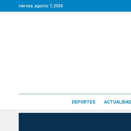
Saltar
viernes, agosto 7, 2026
al
contenido
DEPORTES
ACTUALIDA