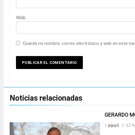
Web
Guarda mi nombre, correo electrónico y web en este na
Noticias relacionadas
GERARDO MO
jujuy1
12 h