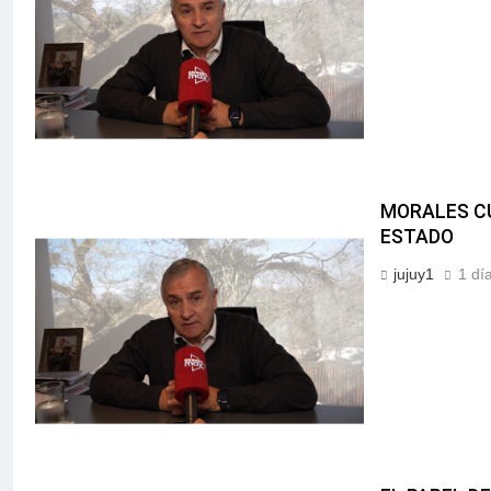
MORALES CU
ESTADO
jujuy1
1 dí