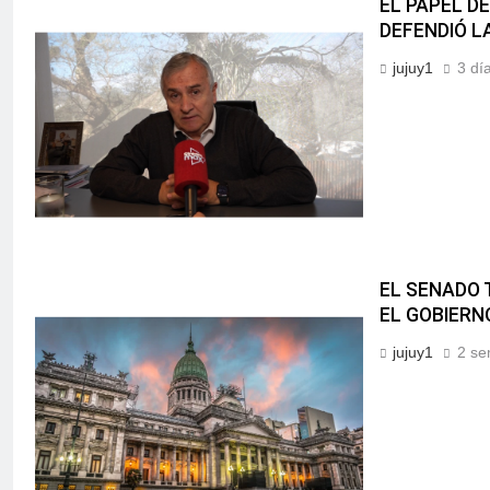
EL PAPEL D
DEFENDIÓ L
jujuy1
3 dí
EL SENADO 
EL GOBIERN
jujuy1
2 se