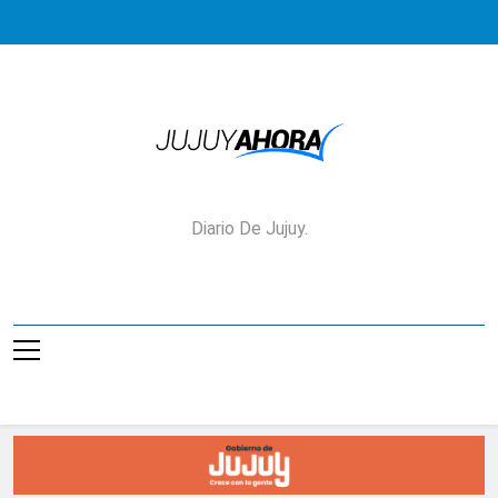
Saltar
al
contenido
Jujuy Ahora!
Diario De Jujuy.