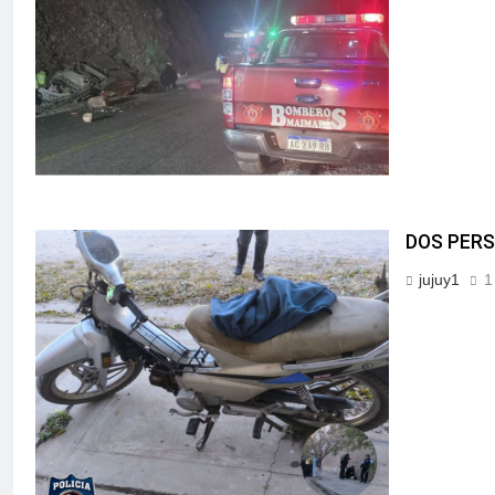
DOS PERS
jujuy1
1