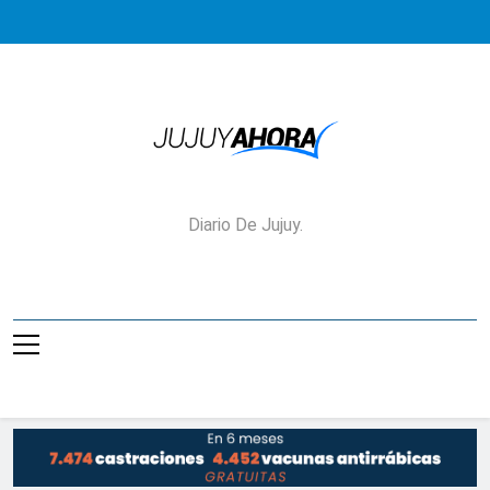
Saltar
al
contenido
Jujuy Ahora!
Diario De Jujuy.