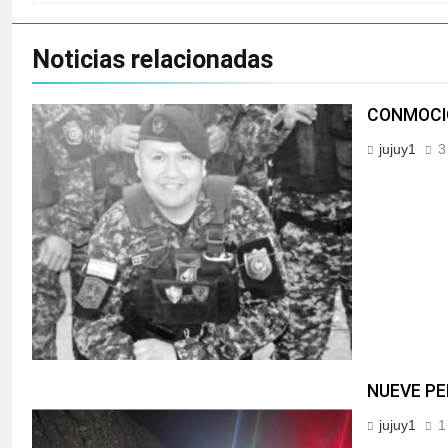
Noticias relacionadas
CONMOCIÓ
jujuy1
3
NUEVE PE
jujuy1
1