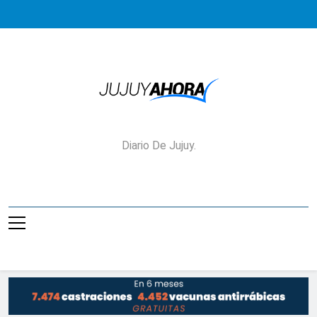
Saltar
al
contenido
Jujuy Ahora!
Diario De Jujuy.