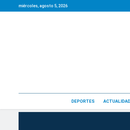
Saltar
miércoles, agosto 5, 2026
al
contenido
DEPORTES
ACTUALIDA