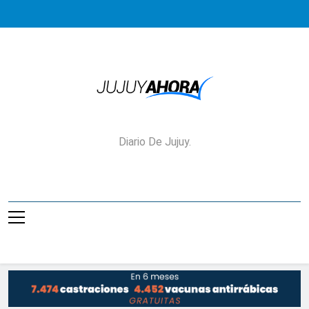
Saltar
al
contenido
Jujuy Ahora!
Diario De Jujuy.