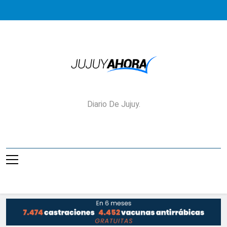
Saltar
al
contenido
Jujuy Ahora!
Diario De Jujuy.