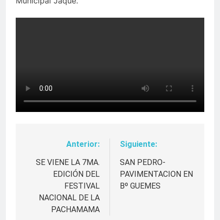
Municipal Jaque.
Anterior:
Siguiente:
Navegación
de
SE VIENE LA 7MA.
SAN PEDRO-
EDICIÓN DEL
PAVIMENTACION EN
entradas
FESTIVAL
Bº GUEMES
NACIONAL DE LA
PACHAMAMA