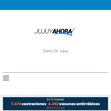
Saltar
al
contenido
Jujuy Ahora!
Diario De Jujuy.