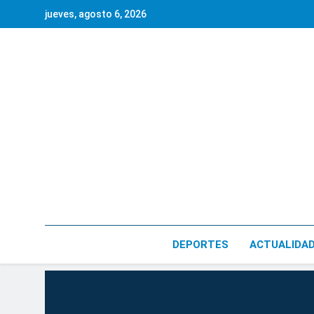
Saltar
jueves, agosto 6, 2026
al
contenido
DEPORTES
ACTUALIDA