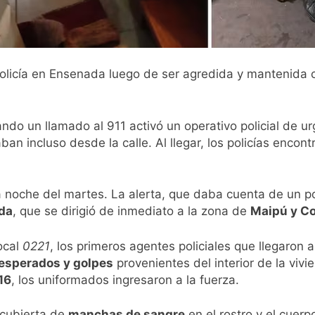
olicía en Ensenada luego de ser agredida y mantenida c
ando un llamado al 911 activó un operativo policial de u
haban incluso desde la calle. Al llegar, los policías enc
a noche del martes. La alerta, que daba cuenta de un p
da
, que se dirigió de inmediato a la zona de
Maipú y Co
ocal
0221
, los primeros agentes policiales que llegaron a
sesperados y golpes
provenientes del interior de la vi
16
, los uniformados ingresaron a la fuerza.
 cubierta de
manchas de sangre
en el rostro y el cuer