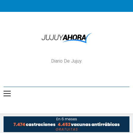
Saltar
al
contenido
Jujuy Ahora!
Diario De Jujuy.