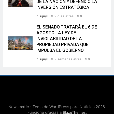
DE LA NACIÓN Y DEFENDIÓ LA
INVERSIÓN ESTRATÉGICA
jujuy1
2 días atrás
0
EL SENADO TRATARÁ EL 6 DE
AGOSTO LA LEY DE
INVIOLABILIDAD DE LA
PROPIEDAD PRIVADA QUE
IMPULSA EL GOBIERNO
jujuy1
2 semanas atrás
0
Newsmatic - Tema de WordPress para Noticias 2026.
Funciona gracias a
.
BlazeThemes