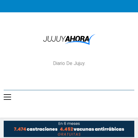
Saltar
al
contenido
Jujuy Ahora!
Diario De Jujuy.