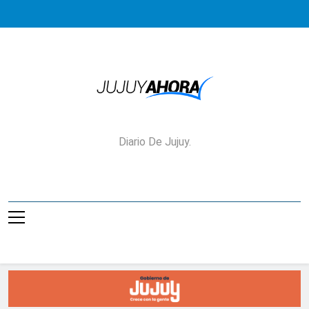
Saltar
al
contenido
Jujuy Ahora!
Diario De Jujuy.