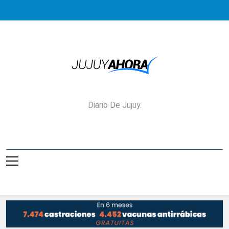
Saltar
al
contenido
Jujuy Ahora!
Diario De Jujuy.