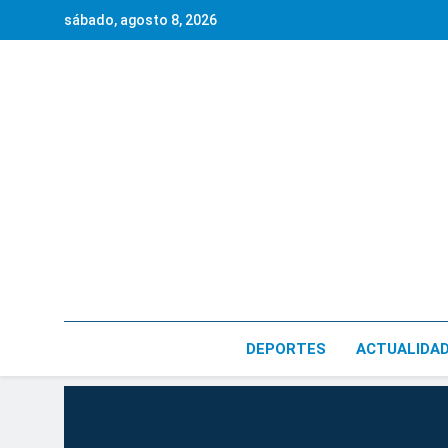
Saltar
sábado, agosto 8, 2026
al
contenido
DEPORTES
ACTUALIDA