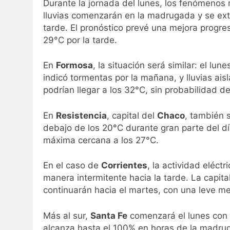
Durante la jornada del lunes, los fenómenos m
lluvias comenzarán en la madrugada y se ext
tarde. El pronóstico prevé una mejora progre
29°C por la tarde.
En
Formosa
, la situación será similar: el l
indicó tormentas por la mañana, y lluvias ai
podrían llegar a los 32°C, sin probabilidad de
En
Resistencia
, capital del
Chaco
, también 
debajo de los 20°C durante gran parte del d
máxima cercana a los 27°C.
En el caso de
Corrientes
, la actividad eléc
manera intermitente hacia la tarde. La capita
continuarán hacia el martes, con una leve me
Más al sur,
Santa Fe
comenzará el lunes con t
alcanza hasta el 100% en horas de la madrug