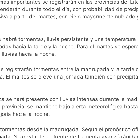
ás importantes se registrarán en las provincias del Lit
enderán durante todo el día, con probabilidad de preci
siva a partir del martes, con cielo mayormente nublado
unes habrá tormentas, lluvia persistente y una temperatur
sladas hacia la tarde y la noche. Para el martes se espe
 lluvias hacia la noche.
se registrarán tormentas entre la madrugada y la tarde
ía. El martes se prevé una jornada también con precipi
trica se hará presente con lluvias intensas durante la 
l provincial se mantiene bajo alerta meteorológica hasta
joría hacia la noche.
ormentas desde la madrugada. Según el pronóstico ofici
ada. No obstante, el frente de tormenta avanzó rápida