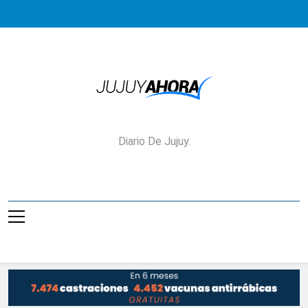
Saltar
al
contenido
Jujuy Ahora!
Diario De Jujuy.