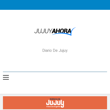
Saltar
al
contenido
Jujuy Ahora!
Diario De Jujuy.