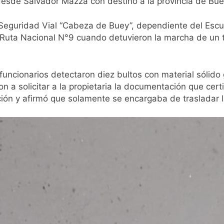
desde Salvador Mazza con destino a la provincia de Bue
Seguridad Vial “Cabeza de Buey”, dependiente del Escua
a Ruta Nacional N°9 cuando detuvieron la marcha de un t
uncionarios detectaron diez bultos con material sólido 
n a solicitar a la propietaria la documentación que certi
ón y afirmó que solamente se encargaba de trasladar l