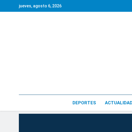
Saltar
jueves, agosto 6, 2026
al
contenido
DEPORTES
ACTUALIDA