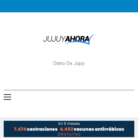
Saltar
al
contenido
Jujuy Ahora!
Diario De Jujuy.