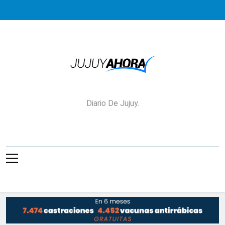
Saltar
al
contenido
Jujuy Ahora!
Diario De Jujuy.