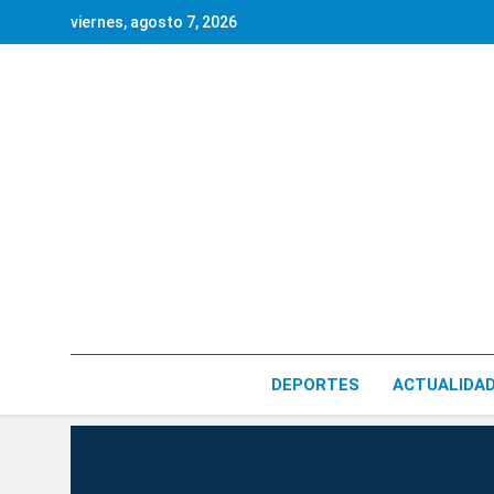
Saltar
viernes, agosto 7, 2026
al
contenido
DEPORTES
ACTUALIDA