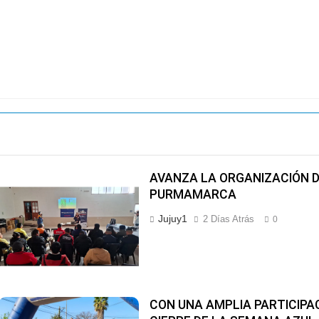
AVANZA LA ORGANIZACIÓN DE
PURMAMARCA
Jujuy1
2 Días Atrás
0
CON UNA AMPLIA PARTICIPAC