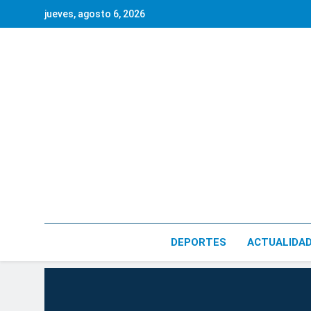
Saltar
jueves, agosto 6, 2026
al
contenido
DEPORTES
ACTUALIDA