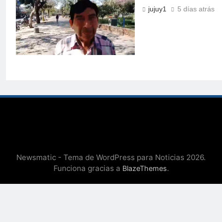
jujuy1
5 días atrás
Newsmatic - Tema de WordPress para Noticias 2026.
Funciona gracias a
.
BlazeThemes