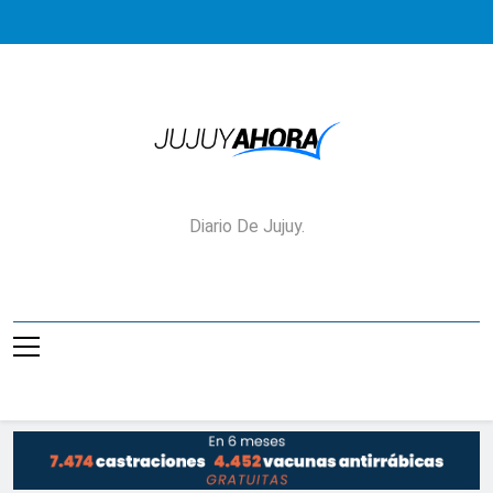
Saltar
al
contenido
Jujuy Ahora!
Diario De Jujuy.