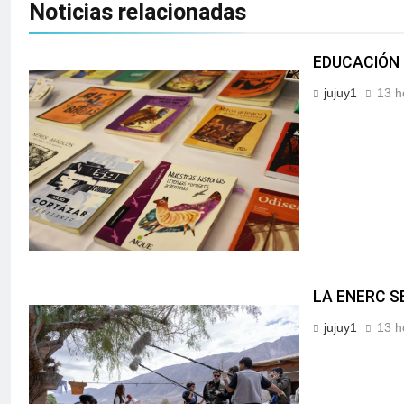
Noticias relacionadas
EDUCACIÓN 
jujuy1
13 h
LA ENERC S
jujuy1
13 h