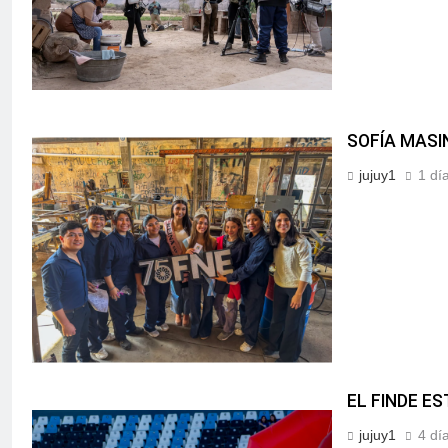
SOFÍA MASI
jujuy1
1 dí
EL FINDE E
jujuy1
4 dí