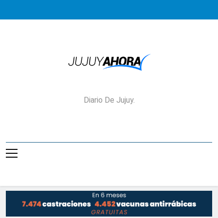
Saltar
al
contenido
Jujuy Ahora!
Diario De Jujuy.