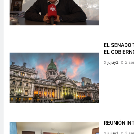
EL SENADO 
EL GOBIERN
jujuy1
2 se
REUNIÓN IN
jujuy1
2 se