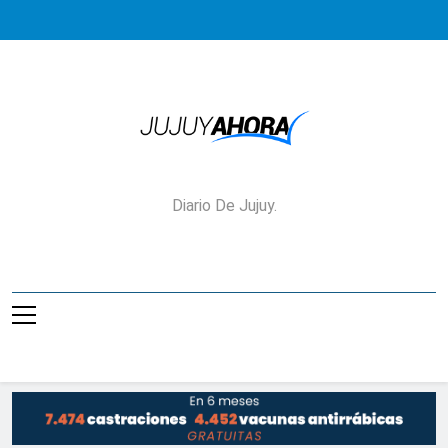
Saltar
al
contenido
Jujuy Ahora!
Diario De Jujuy.