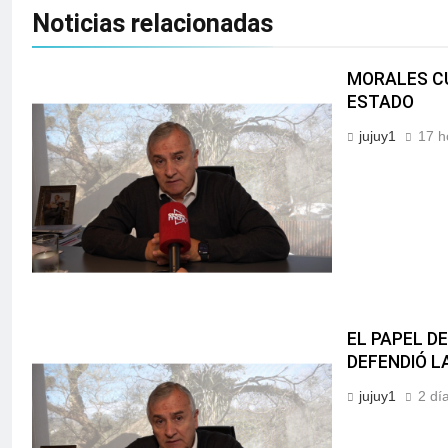
Noticias relacionadas
MORALES CU
ESTADO
jujuy1
17 h
EL PAPEL D
DEFENDIÓ L
jujuy1
2 dí