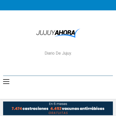
Saltar
al
contenido
Jujuy Ahora!
Diario De Jujuy.