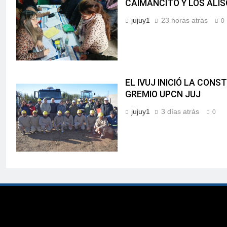
CAIMANCITO Y LOS ALI
jujuy1
23 horas atrás
0
EL IVUJ INICIÓ LA CON
GREMIO UPCN JUJ
jujuy1
3 días atrás
0