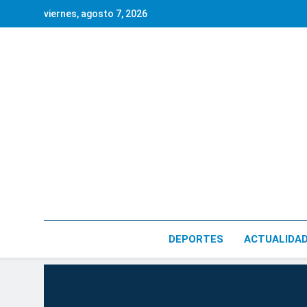
Saltar
viernes, agosto 7, 2026
al
contenido
DEPORTES
ACTUALIDA