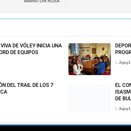
MARATÓN ROSA
VIVA DE VÓLEY INICIA UNA
DEPORT
ORD DE EQUIPOS
PROGR
Jujuy1
N DEL TRAIL DE LOS 7
EL CO
RCA
ISASM
DE BU
Jujuy1