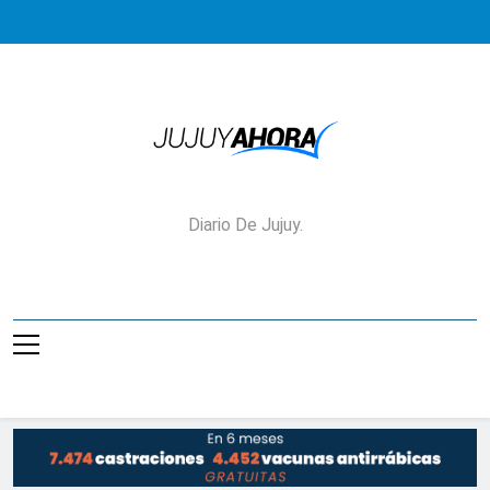
Saltar
al
contenido
Jujuy Ahora!
Diario De Jujuy.