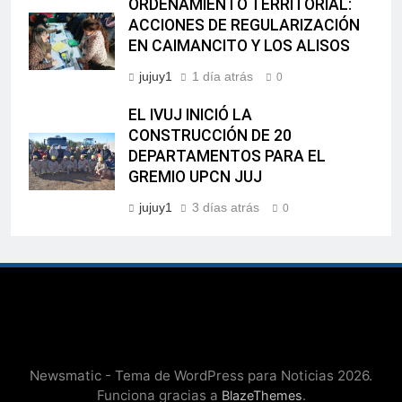
ORDENAMIENTO TERRITORIAL:
ACCIONES DE REGULARIZACIÓN
EN CAIMANCITO Y LOS ALISOS
jujuy1
1 día atrás
0
EL IVUJ INICIÓ LA
CONSTRUCCIÓN DE 20
DEPARTAMENTOS PARA EL
GREMIO UPCN JUJ
jujuy1
3 días atrás
0
Newsmatic - Tema de WordPress para Noticias 2026.
Funciona gracias a
.
BlazeThemes